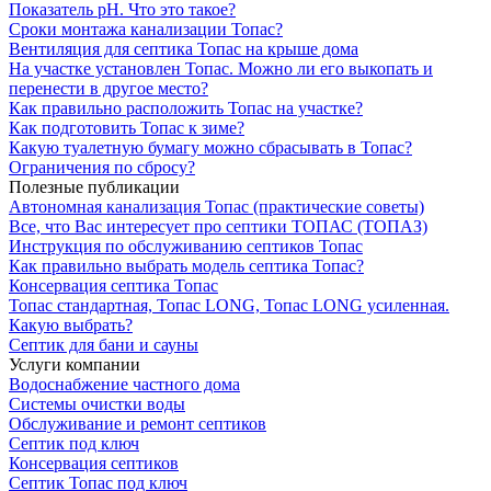
Показатель рН. Что это такое?
Сроки монтажа канализации Топас?
Вентиляция для септика Топас на крыше дома
На участке установлен Топас. Можно ли его выкопать и
перенести в другое место?
Как правильно расположить Топас на участке?
Как подготовить Топас к зиме?
Какую туалетную бумагу можно сбрасывать в Топас?
Ограничения по сбросу?
Полезные публикации
Автономная канализация Топас (практические советы)
Все, что Вас интересует про септики ТОПАС (ТОПАЗ)
Инструкция по обслуживанию септиков Топас
Как правильно выбрать модель септика Топас?
Консервация септика Топас
Топас стандартная, Топас LONG, Топас LONG усиленная.
Какую выбрать?
Септик для бани и сауны
Услуги компании
Водоснабжение частного дома
Системы очистки воды
Обслуживание и ремонт септиков
Септик под ключ
Консервация септиков
Септик Топас под ключ