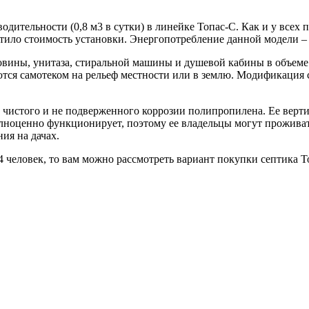
ительности (0,8 м3 в сутки) в линейке Топас-С. Как и у всех 
тило стоимость установки. Энергопотребление данной модели – 1
ковины, унитаза, стиральной машины и душевой кабины в объем
ются самотеком на рельеф местности или в землю. Модификация
 чистого и не подверженного коррозии полипропилена. Ее верти
лноценно функционирует, поэтому ее владельцы могут проживать
ия на дачах.
4 человек, то вам можно рассмотреть вариант покупки септика Т