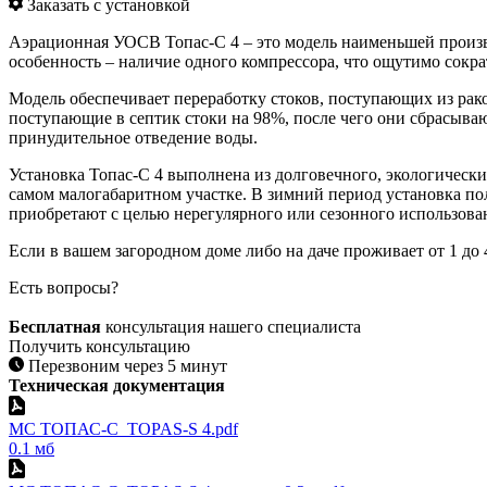
Заказать с установкой
Аэрационная УОСВ Топас-С 4 – это модель наименьшей производ
особенность – наличие одного компрессора, что ощутимо сокра
Модель обеспечивает переработку стоков, поступающих из ра
поступающие в септик стоки на 98%, после чего они сбрасыва
принудительное отведение воды.
Установка Топас-С 4 выполнена из долговечного, экологически
самом малогабаритном участке. В зимний период установка по
приобретают с целью нерегулярного или сезонного использован
Если в вашем загородном доме либо на даче проживает от 1 до 
Есть вопросы?
Бесплатная
консультация нашего специалиста
Получить консультацию
Перезвоним через 5 минут
Техническая документация
МС ТОПАС-С_TOPAS-S 4.pdf
0.1 мб