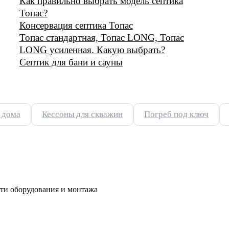
Как правильно выбрать модель септика
Топас?
Консервация септика Топас
Топас стандартная, Топас LONG, Топас
LONG усиленная. Какую выбрать?
Септик для бани и сауны
 дома
Кессоны для скважин
Погреб под ключ
ти оборудования и монтажа