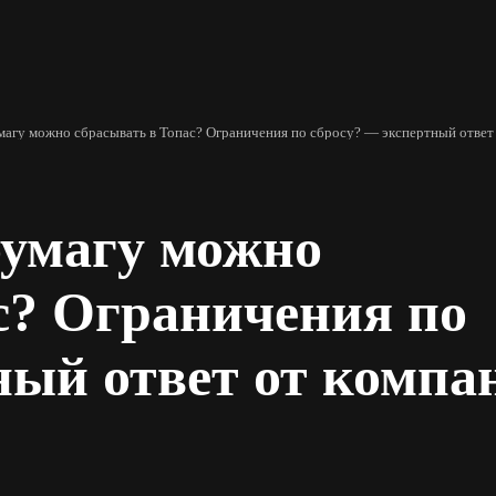
агу можно сбрасывать в Топас? Ограничения по сбросу? — экспертный отве
бумагу можно
с? Ограничения по
ный ответ от компа