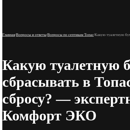
Меню
Главная
Вопросы и ответы
Вопросы по септикам Топас
Какую туалетную бум
/
/
/
Какую туалетную 
сбрасывать в Топа
сбросу? — эксперт
Комфорт ЭКО