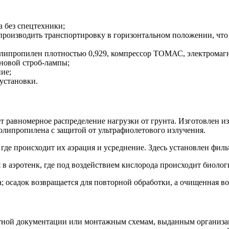
а без спецтехники;
роизводить транспортировку в горизонтальном положении, что
олипропилен плотностью 0,929, компрессор ТОМАС, электромаг
еновой строб-лампы;
ие;
установки.
т равномерное распределение нагрузки от грунта. Изготовлен и
липропилена с защитой от ультрафиолетового излучения.
где происходит их аэрация и усреднение. Здесь установлен филь
в аэротенк, где под воздействием кислорода происходит биолог
 осадок возвращается для повторной обработки, а очищенная вод
ктной документации или монтажным схемам, выданным организа