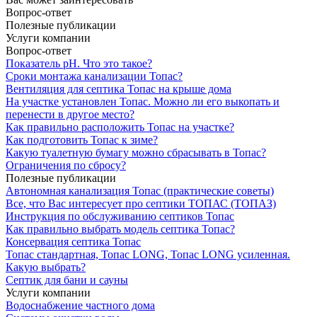
Вопрос-ответ
Полезные публикации
Услуги компании
Вопрос-ответ
Показатель рН. Что это такое?
Сроки монтажа канализации Топас?
Вентиляция для септика Топас на крыше дома
На участке установлен Топас. Можно ли его выкопать и
перенести в другое место?
Как правильно расположить Топас на участке?
Как подготовить Топас к зиме?
Какую туалетную бумагу можно сбрасывать в Топас?
Ограничения по сбросу?
Полезные публикации
Автономная канализация Топас (практические советы)
Все, что Вас интересует про септики ТОПАС (ТОПАЗ)
Инструкция по обслуживанию септиков Топас
Как правильно выбрать модель септика Топас?
Консервация септика Топас
Топас стандартная, Топас LONG, Топас LONG усиленная.
Какую выбрать?
Септик для бани и сауны
Услуги компании
Водоснабжение частного дома