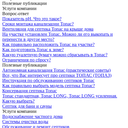
Полезные публикации
Услуги компании
Вопрос-ответ
Показатель рН. Что это такое?
Сроки монтажа канализации Топас?
Вентиляция для септика Топас на крыше дома
На участке установлен Топас. Можно ли его выкопать и
перенести в другое место?
Как правильно расположить Топас на участке?
Как подготовить Топас к зиме?
Какую туалетную бумагу можно сбрасывать в Топас?
Ограничения по сбросу?
Полезные публикации
Автономная канализация Топас (практические советы)
Все, что Вас интересует про септики ТОПАС (ТОПАЗ)
Инструкция по обслуживанию септиков Топас
Как правильно выбрать модель септика Топас?
Консервация септика Топас
Топас стандартная, Топас LONG, Топас LONG усиленная.
Какую выбрать?
Септик для бани и сауны
Услуги компании
Водоснабжение частного дома
Системы очистки воды
Обслуживание и ремонт септиков