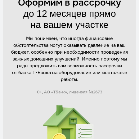
Оформим в рассрочку
Стоимость
по запросу
Заказать
до 12 месяцев прямо
на вашем участке
Установка дополнительного оборудования
(насосы)
Мы понимаем, что иногда финансовые
Трудозатраты
1 день
обстоятельства могут оказывать давление на ваш
Стоимость
по запросу
бюджет, особенно при необходимости проведения
важных домашних улучшений. Именно поэтому мы
Заказать
рады предложить вам возможность рассрочки
от банка Т-Банка на оборудование или монтажные
работы.
Демонтаж старого септика
Трудозатраты
1 день
0+, АО «ТБанк», лицензия №2673
Стоимость
по запросу
Заказать
Монтаж дренажной системы
Трудозатраты
1–2 дня
Стоимость
по запросу