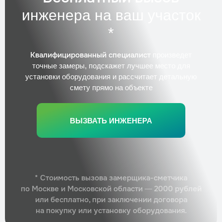
инженера на ваш участок
Расконсервация септика весной
*
Трудозатраты
1 день
Стоимость
по запросу
Квалифицированный специалист
произведет
Заказать
точные замеры, подскажет лучшее место для
установки оборудования и рассчитает детальную
смету прямо на объекте
ВЫЗВАТЬ ИНЖЕНЕРА
* Стоимость вызова замерщика-сметчика
по Москве и Московской области — 2000 рублей
или бесплатно, при заключении договора
на покупку или установку оборудования.