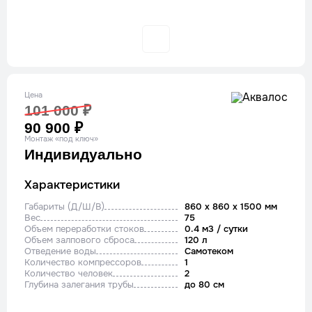
Цена
101 000 ₽
90 900 ₽
Монтаж «под ключ»
Индивидуально
Характеристики
Габариты (Д/Ш/В)
860 x 860 x 1500 мм
Вес
75
Объем переработки стоков
0.4 м3 / сутки
Объем залпового сброса
120 л
Отведение воды
Cамотеком
Количество компрессоров
1
Количество человек
2
Глубина залегания трубы
до 80 см