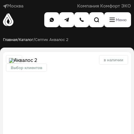
Москва
Компания Комфорт ЭКО
Меню
Главная
Каталог
Септик Аквалос 2
/
/
Хит
в наличии
Выбор клиентов