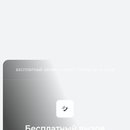
Техническое обслуживание насосного
оборудования
Трудозатраты
2–3 часа
Стоимость
по запросу
Заказать
Аварийный выезд специалиста
БЕСПЛАТНЫЙ ЗАМЕР И РАСЧЕТ СМЕТЫ ЗА 24 ЧАСА
Трудозатраты
3–4 часа
Стоимость
по запросу
Заказать
Консервация септика на зиму
Трудозатраты
1 день
Стоимость
по запросу
Заказать
Бесплатный вызов