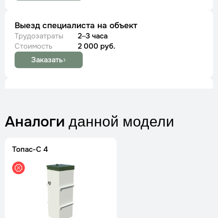
Выезд специалиста на объект
Трудозатраты
2–3 часа
Стоимость
2 000 руб.
Заказать
Установка септика ТОПАС
Трудозатраты
1 день
Стоимость
по запросу
Аналоги
данной модели
Заказать
Топас-С 4
Установка септика Волгарь
Трудозатраты
1 день
Стоимость
по запросу
Заказать