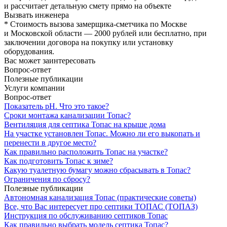
и рассчитает детальную смету прямо на объекте
Вызвать инженера
* Стоимость вызова замерщика-сметчика по Москве
и Московской области — 2000 рублей или бесплатно, при
заключении договора на покупку или установку
оборудования.
Вас может заинтересовать
Вопрос-ответ
Полезные публикации
Услуги компании
Вопрос-ответ
Показатель рН. Что это такое?
Сроки монтажа канализации Топас?
Вентиляция для септика Топас на крыше дома
На участке установлен Топас. Можно ли его выкопать и
перенести в другое место?
Как правильно расположить Топас на участке?
Как подготовить Топас к зиме?
Какую туалетную бумагу можно сбрасывать в Топас?
Ограничения по сбросу?
Полезные публикации
Автономная канализация Топас (практические советы)
Все, что Вас интересует про септики ТОПАС (ТОПАЗ)
Инструкция по обслуживанию септиков Топас
Как правильно выбрать модель септика Топас?