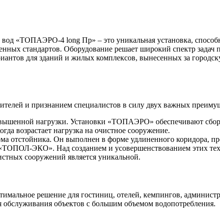
вод «ТОПАЭРО-4 long Пр» – это уникальная установка, способна
енных стандартов. Оборудование решает широкий спектр задач 
риантов для зданий и жилых комплексов, вынесенных за городск
ителей и признанием специалистов в силу двух важных преиму
овышенной нагрузки. Установки «ТОПАЭРО» обеспечивают сбор 
огда возрастает нагрузка на очистное сооружение.
ма отстойника. Он выполнен в форме удлиненного коридора, п
«ТОПОЛ-ЭКО». Над созданием и усовершенствованием этих техн
истных сооружений является уникальной.
имальное решение для гостиниц, отелей, кемпингов, админист
я обслуживания объектов с большим объемом водопотребления.