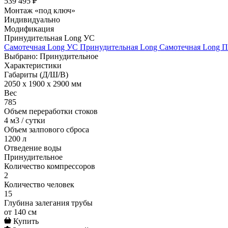
539 495 ₽
Монтаж «под ключ»
Индивидуально
Модификация
Принудительная Long УС
Самотечная Long УС
Принудительная Long
Самотечная Long
П
Выбрано: Принудительное
Характеристики
Габариты (Д/Ш/В)
2050 x 1900 x 2900 мм
Вес
785
Объем переработки стоков
4 м3 / сутки
Объем залпового сброса
1200 л
Отведение воды
Принудительное
Количество компрессоров
2
Количество человек
15
Глубина залегания трубы
от 140 см
Купить