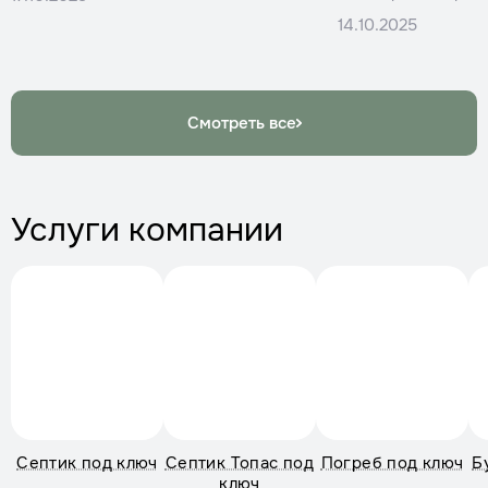
эксплуатации устаревших систем,
размещение систе
14.10.2025
другие возникли из-за недостатка
привести к серье
информации о современных
даже судебным ра
технологиях очистки.
Смотреть все
Услуги компании
Септик под ключ
Септик Топас под
Погреб под ключ
Б
ключ