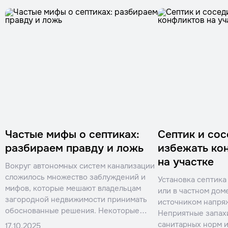
Частые мифы о септиках:
Септик и сос
разбираем правду и ложь
избежать ко
на участке
Вокруг автономных систем канализации
сложилось множество заблуждений и
Установка септика
мифов, которые мешают владельцам
или в частном дом
загородной недвижимости принимать
источником напря
обоснованные решения. Некоторые
Неприятные запах
стереотипы основаны на опыте
санитарных норм 
17.10.2025