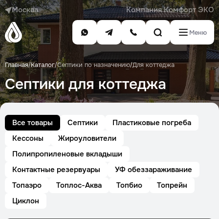
Москва
Компания Комфорт ЭКО
Меню
Главная
Каталог
Септики по назначению
Для коттеджа
/
/
/
Септики для коттеджа
Все товары
Септики
Пластиковые погреба
Кессоны
Жироуловители
Полипропиленовые вкладыши
Контактные резервуары
УФ обеззараживание
Топаэро
Топлос-Аква
Топбио
Топрейн
Циклон