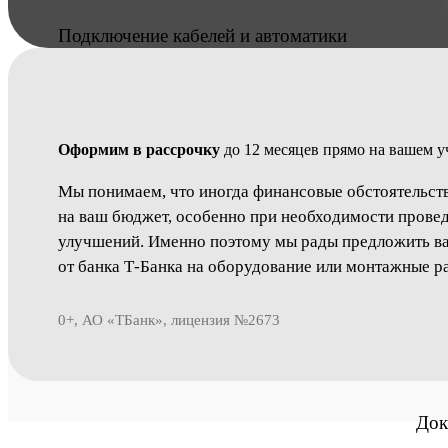
Подключение кабелей и автоматики
Утепление кессона (внутри и снаружи)
Оформим в рассрочку
до 12 месяцев прямо на вашем у
Мы понимаем, что иногда финансовые обстоятельств
на ваш бюджет, особенно при необходимости пров
улучшений. Именно поэтому мы рады предложить в
Установка дренажной системы вокруг кессона
от банка Т-Банка на оборудование или монтажные р
0+, АО «ТБанк», лицензия №2673
Демонтаж старого кессона
Док