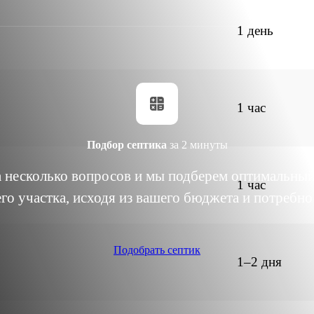
1 день
1 час
Подбор септика
за 2 минуты
а несколько вопросов и
мы подберем оптимальный
1 час
го участка,
исходя из вашего бюджета и потребно
Подобрать септик
1–2 дня