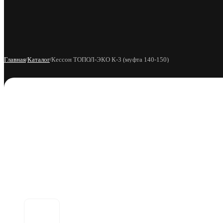
Меню
Главная
Каталог
Кессон ТОПОЛ-ЭКО К-3 (муфта 140-150)
/
/