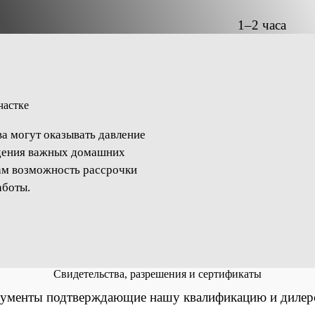
1–2 часа
1 день
частке
а могут оказывать давление
едения важных домашних
ам возможность рассрочки
1 день
аботы.
1 день
Свидетельства, разрешения и сертификаты
ументы подтверждающие нашу квалификацию и дилер