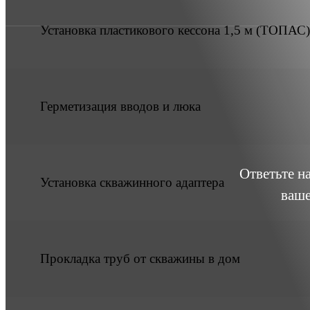
Установка пластикового кессона 1,5 м (ТОПАС)
Герметизация вводов и люка
Ответьте н
Установка скважинного адаптера
ваше
Прокладка труб от скважины в дом