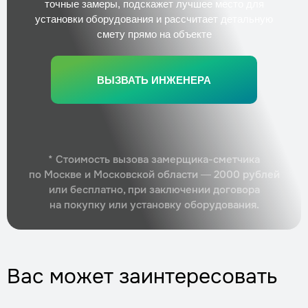
Заказать
точные замеры, подскажет лучшее место для
установки оборудования и рассчитает детальную
смету прямо на объекте
ВЫЗВАТЬ ИНЖЕНЕРА
* Стоимость вызова замерщика-сметчика
по Москве и Московской области — 2000 рублей
или бесплатно, при заключении договора
на покупку или установку оборудования.
Вас может заинтересовать