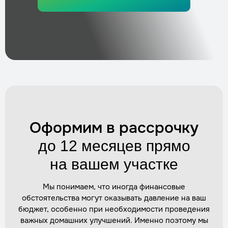
Трудозатраты
1 час
Стоимость
по запросу
Заказать
Прокладка труб от скважины в дом
Трудозатраты
1–2 дня
Стоимость
по запросу
Заказать
Оформим в рассрочку
Подключение кабелей и автоматики
до 12 месяцев прямо
Трудозатраты
1–2 часа
Стоимость
по запросу
на вашем участке
Заказать
Мы понимаем, что иногда финансовые
обстоятельства могут оказывать давление на ваш
Утепление кессона (внутри и снаружи)
бюджет, особенно при необходимости проведения
Трудозатраты
1 день
важных домашних улучшений. Именно поэтому мы
Стоимость
по запросу