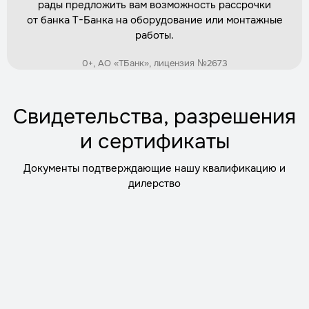
рады предложить вам возможность рассрочки
Заказать
от банка Т-Банка на оборудование или монтажные
работы.
Установка дренажной системы вокруг
0+, АО «ТБанк», лицензия №2673
кессона
Трудозатраты
1 день
Стоимость
по запросу
Свидетельства, разрешения
Заказать
и сертификаты
Документы подтверждающие нашу квалификацию и
Демонтаж старого кессона
дилерство
Трудозатраты
1 день
Стоимость
по запросу
Заказать
Обратная засыпка с уплотнением
Трудозатраты
2 часа
Стоимость
по запросу